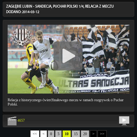
ZAGŁĘBIE LUBIN - SANDECJA, PUCHAR POLSKI 1/4, RELACJA Z MECZU
DODANO: 2014-03-12
Relacja z historycznego ćwierćfinałowego meczu w ramach rozgrywek o Puchar
Polski.
4657
<<
<
0
5
10
15
20
>
>>