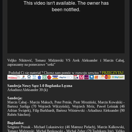
Veljko Nikitović, Tomasz Midzierski VS Arek Aleksander i Marcin Cabaj,
zapraszamy na pomeczowe "setki"
Podobał Ci się materiał ? Chcesz nam pomóc w rozwoju serwisu ?
PRZECZYTAJ
Sandecja Nowy Sącz 1-0 Bogdanka Łęczna
Arkadiusz Aleksander 39 (k)
Sandecja:
Marcin Cabaj - Marcin Makuch, Peter Petrán, Piotr Mroziński, Marcin Kowalski -
Bartosz Szeliga (70 Wojciech Wilczyński), Wojciech Mróz, Paweł Leśniak (46
Adrian Świątek), Filip Burkhardt, Bartosz Wiśniewski - Arkadiusz Aleksander (90
Rubén Sánchez).
Bogdanka:
Sergiusz Prusak - Michael Lukasiewicz (46 Mateusz Pielach), Marcin Kalkowski,
Tomasz Midzierski, Michał Benkowski - Michał Zuber (79 Toshikazu Irie), Veljko