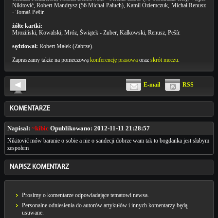
Nikitović, Robert Mandrysz (56 Michał Paluch), Kamil Oziemczuk, Michał Renusz
- Tomáš Pešír.
żółte kartki:
Mroziński, Kowalski, Mróz, Świątek - Zuber, Kalkowski, Renusz, Pešír.
sędziował:
Robert Małek (Zabrze).
Zapraszamy także na pomeczową
konferencję prasową
oraz
skrót meczu
.
E-mail
RSS
KOMENTARZE
Napisał:
~kibic
Opublikowano:
2012-11-11 21:28:57
Nikitović mów baranie o sobie a nie o sandecji dobrze wam tak to bogdanka jest słabym
zespołem
NAPISZ KOMENTARZ
Prosimy o komentarze odpowiadające tematowi newsa.
Personalne odniesienia do autorów artykułów i innych komentarzy będą
usuwane.