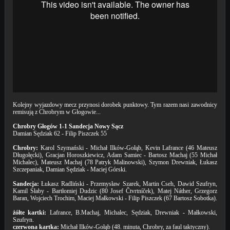
Kolejny wyjazdowy mecz przynosi dorobek punktowy. Tym razem nasi zawodnicy
remisują z Chrobrym w Głogowie...
Chrobry Głogów 1-1 Sandecja Nowy Sącz
Damian Sędziak 62 - Filip Piszczek 55
Chrobry:
Karol Szymański - Michał Ilków-Gołąb, Kevin Lafrance (46 Mateusz
Długołęcki), Gracjan Horoszkiewicz, Adam Samiec - Bartosz Machaj (55 Michał
Michalec), Mateusz Machaj (78 Patryk Malinowski), Szymon Drewniak, Łukasz
Szczepaniak, Damian Sędziak - Maciej Górski.
Sandecja:
Łukasz Radliński - Przemysław Szarek, Martin Cseh, Dawid Szufryn,
Kamil Słaby - Bartłomiej Dudzic (80 Josef Čtvrtníček), Matej Náther, Grzegorz
Baran, Wojciech Trochim, Maciej Małkowski - Filip Piszczek (67 Bartosz Sobotka).
żółte kartki:
Lafrance, B.Machaj, Michalec, Sędziak, Drewniak - Małkowski,
Szufryn.
czerwona kartka:
Michał Ilków-Gołąb (48. minuta, Chrobry, za faul taktyczny).