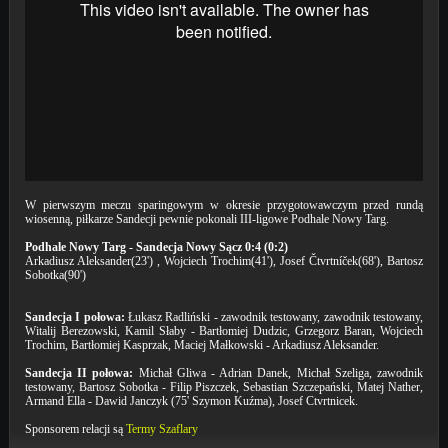
W pierwszym meczu sparingowym w okresie przygotowawczym przed rundą
wiosenną, piłkarze Sandecji pewnie pokonali III-ligowe Podhale Nowy Targ.
Podhale Nowy Targ - Sandecja Nowy Sącz 0:4 (0:2)
Arkadiusz Aleksander(23') , Wojciech Trochim(41'), Josef Čtvrtníček(68'), Bartosz
Sobotka(90')
Sandecja I połowa:
Łukasz Radliński - zawodnik testowany, zawodnik testowany,
Witalij Berezowski, Kamil Słaby - Bartłomiej Dudzic, Grzegorz Baran, Wojciech
Trochim, Bartłomiej Kasprzak, Maciej Małkowski - Arkadiusz Aleksander.
Sandecja II połowa:
Michał Gliwa - Adrian Danek, Michał Szeliga, zawodnik
testowany, Bartosz Sobotka - Filip Piszczek, Sebastian Szczepański, Matej Nather,
Armand Ella - Dawid Janczyk (75' Szymon Kuźma), Josef Ctvrtnicek.
Sponsorem relacji są
Termy Szaflary