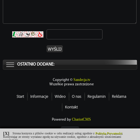
OSTATNIO DODANE:
Sandecja.tv
Copyright ©
Wszelkie prawa zastrzeżone
Start
Informacje
Wideo
O nas
Regulamin
Reklama
Kontakt
ChariotCMS
Powered by
[X]
Strona korzysta z plików cookie w celu realizacji usług zgodnie z
Polityką Prywatności
.
Korzystając ze strony wyrażasz zgodę na używanie cookie, zgodnie z aktualnymi ustawieniami