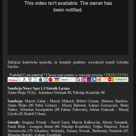
Zabójcza końcówka sprawiła, że komplet punktów wywalczył zespół Górnika
Łęczna...
Podobał Ci się materiał ? Chcesz nam pomóc w rozwoju serwisu ?
PRZECZYTAJ
Sandecja Nowy Sącz 1-2 Górnik Łęczna
Adam Mójta 76 (k) - Arkadiusz Woźniak 88, Nikolajs Kozačuks 90
Sandecja:
Marcin Cabaj - Marcin Makuch, Róbert Cicman, Mateusz Bartków,
Adam Mójta (90 Pablo Gómez) - Maciej Bębenek, Łukasz Grzeszczyk, Matej
Náther, Sebastian Szczepański (66 Fabian Fałowski), Adrian Frańczak - Maciej
Górski (81 Rudolf Urban).
Górnik:
Sergiusz Prusak - Paweł Sasin, Marcin Kalkowski, Maciej Szmatiuk,
Patrik Mráz - Grzegorz Bonin (86 Nikolajs Kozačuks), Veljko Nikitović, Paweł
Zawistowski (70 Arkadiusz Woźniak), Tomasz Nowak, Bartłomiej Niedziela (65
Miroslav Božok) - Łukasz Zwoliński.