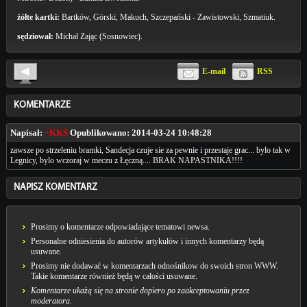
żółte kartki:
Bartków, Górski, Makuch, Szczepański - Zawistowski, Szmatiuk.
sędziował:
Michał Zając (Sosnowiec).
E-mail
RSS
KOMENTARZE
Napisał:
~KKS
Opublikowano:
2014-03-24 10:48:28
zawsze po strzeleniu bramki, Sandecja czuje sie za pewnie i przestaje grac... bylo tak w
Legnicy, bylo wczoraj w meczu z Łęczną.... BRAK NAPASTNIKA!!!!
NAPISZ KOMENTARZ
Prosimy o komentarze odpowiadające tematowi newsa.
Personalne odniesienia do autorów artykułów i innych komentarzy będą
usuwane.
Prosimy nie dodawać w komentarzach odnośnikow do swoich stron WWW.
Takie komentarze również będą w całości usuwane.
Komentarze ukażą się na stronie dopiero po zaakceptowaniu przez
moderatora.