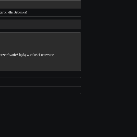
kartki dla Bębenka!
ze również będą w całości usuwane.