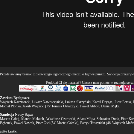
Przedstawiamy bramki z pierwszego tegorocznego meczu o ligowe punktu. Sandecja przegryw
Podobał Ci się materiał ? Chcesz nam pomóc w rozwoju serw
Zawisza Bydgoszcz:
Wojciech Kaczmarek, Łukasz Nawotczyński, Łukasz Skrzyński, Kamil Drygas, Piotr Petasz,
Michał Płonka, Jakub Wójcicki (75' Tomasz Ostalczyk), Paweł Abbott, Daniel Mąka,
Sandecja Nowy Sącz:
Marcin Cabaj, Marcin Makuch, Arkadiusz Czarnecki, Adam Mójta, Sebastian Duda, Piotr Kosio
Bębenek, Paweł Nowak, Piotr Giel (54' Maciej Górski), Patryk Tuszyński (46' Wojciech Mróz
żółte kartki: