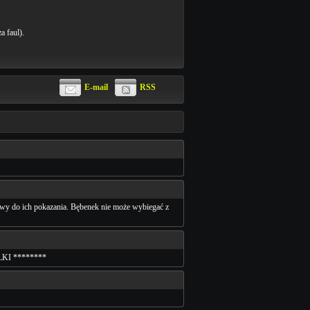
a faul).
E-mail
RSS
tawy do ich pokazania. Bębenek nie może wybiegać z
KI ********