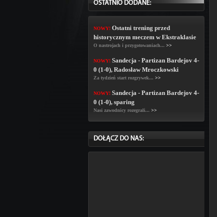
OSTATNIO DODANE:
Ostatni trening przed
NOWY!
historycznym meczem w Ekstraklasie
O nastrojach i przygotowaniach...
>>
Sandecja - Partizan Bardejov 4-
NOWY!
0 (1-0), Radosław Mroczkowski
Za tydzień start rozgrywek...
>>
Sandecja - Partizan Bardejov 4-
NOWY!
0 (1-0), sparing
Nasi zawodnicy rozegrali...
>>
DOŁĄCZ DO NAS: