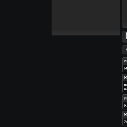
N
My
N
mu
m
N
K
N
Ża