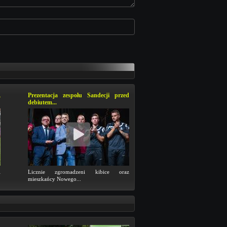
,
Prezentacja zespołu Sandecji przed
debiutem...
i
Licznie zgromadzeni kibice oraz
mieszkańcy Nowego...