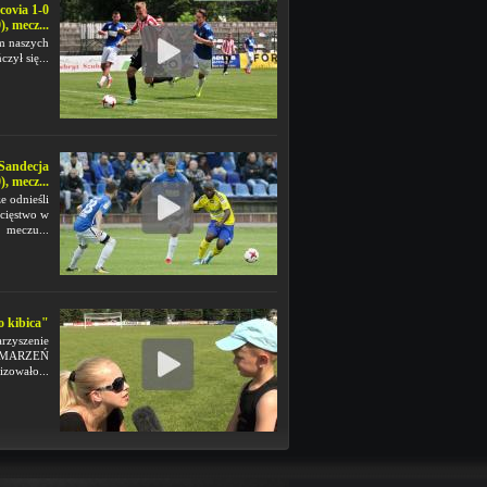
covia 1-0
), mecz...
m naszych
czył się...
Sandecja
), mecz...
e odnieśli
cięstwo w
meczu...
 kibica"
rzyszenie
 MARZEŃ
izowało...