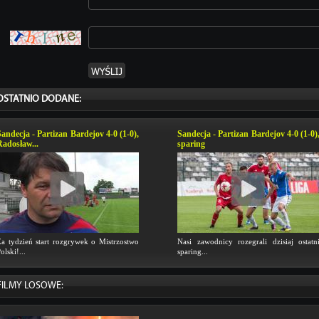
OSTATNIO DODANE:
Sandecja - Partizan Bardejov 4-0 (1-0),
Sandecja - Partizan Bardejov 4-0 (1-0)
Radosław...
sparing
a tydzień start rozgrywek o Mistrzostwo
Nasi zawodnicy rozegrali dzisiaj ostatn
olski!...
sparing...
FILMY LOSOWE: