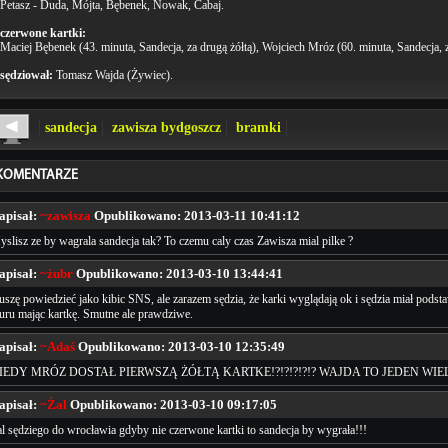
Petasz - Duda, Mójta, Bębenek, Nowak, Cabaj.
czerwone kartki:
Maciej Bębenek (43. minuta, Sandecja, za drugą żółtą), Wojciech Mróz (60. minuta, Sandecja, z
sędziował:
Tomasz Wajda (Żywiec).
sandecja
zawisza bydgoszcz
bramki
KOMENTARZE
apisał:
~zawisza
Opublikowano:
2013-03-11 10:41:12
slisz ze by wagrala sandecja tak? To czemu caly czas Zawisza mial pilke ?
apisał:
~żubr
Opublikowano:
2013-03-10 13:44:41
szę powiedzieć jako kibic SNS, ale zarazem sędzia, że karki wyglądają ok i sędzia miał pods
uru mając kartkę. Smutne ale prawdziwe.
apisał:
~Adaś
Opublikowano:
2013-03-10 12:35:49
IEDY MRÓZ DOSTAŁ PIERWSZĄ ŻÓŁTĄ KARTKE!?!?!?!?!? WAJDA TO JEDEN WIEL
apisał:
~Żal
Opublikowano:
2013-03-10 09:17:05
l sędziego do wrocławia gdyby nie czerwone kartki to sandecja by wygrała!!!