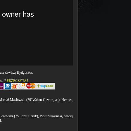
a z Zawiszą Bydgoszcz.
isu ?
PRZECZYTAJ
 Michał Masłowski (79' Wahan Geworgian), Hermes,
rowski (75' Jozef Certik), Piotr Mroziński, Maciej
),