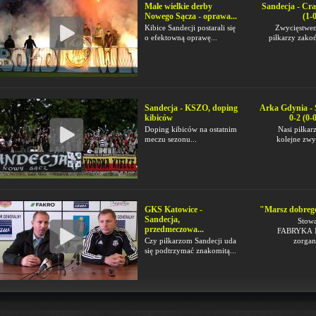
Małe wielkie derby
Sandecja - Cra
Nowego Sącza - oprawa...
(1-0
Kibice Sandecji postarali się
Zwycięstwe
o efektowną oprawę...
piłkarzy zakoń
Sandecja - KSZO, doping
Arka Gdynia - 
kibiców
0-2 (0-0
Doping kibiców na ostatnim
Nasi piłkarz
meczu sezonu...
kolejne zwy
GKS Katowice -
"Marsz dobrego
Sandecja,
Stowa
przedmeczowa...
FABRYKA
Czy piłkarzom Sandecji uda
zorgan
się podtrzymać znakomitą...